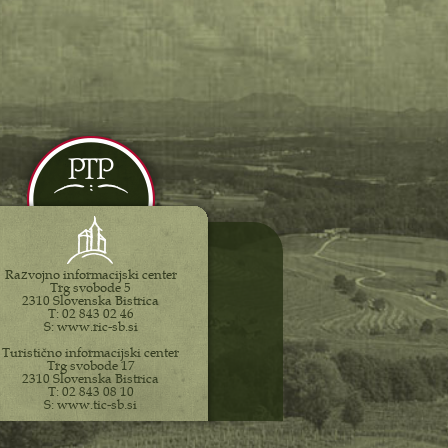
Razvojno informacijski center
Trg svobode 5
2310 Slovenska Bistrica
T: 02 843 02 46
S: www.ric-sb.si
Turistično informacijski center
Trg svobode 17
2310 Slovenska Bistrica
T: 02 843 08 10
S: www.tic-sb.si