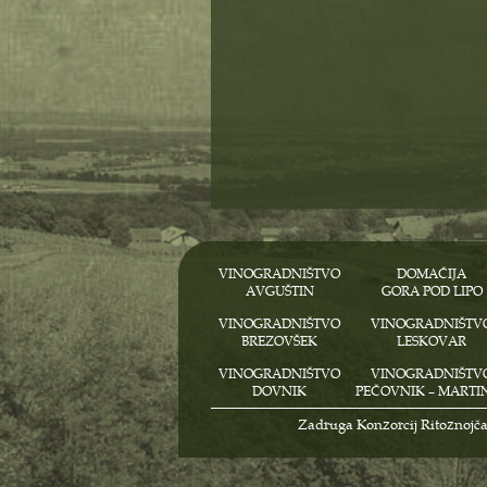
VINOGRADNIŠTVO
DOMAČIJA
AVGUŠTIN
GORA POD LIPO
VINOGRADNIŠTVO
VINOGRADNIŠTV
BREZOVŠEK
LESKOVAR
VINOGRADNIŠTVO
VINOGRADNIŠTV
DOVNIK
PEČOVNIK – MARTI
Zadruga Konzorcij Ritoznojčan