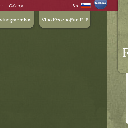
as
Galerija
Slo
 vinogradnikov
Vino Ritoznojčan PTP