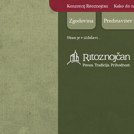
Konzorcij Ritoznojčan
Kako do n
Zgodovina
Predstavitev
Stran je v izdelavi…